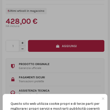
Ultimi articoli in magazzino
428,00 €
AGGIUNGI
PRODOTTO ORIGINALE
Garanzia ufficiale
PAGAMENTI SICURI
Transazioni protette
ASSISTENZA TECNICA
Prima e dopo l’acquisto
×
Questo sito web utilizza cookie propri e di terze parti per
migliorare i propri servizi e mostrarti pubblicità coerenti