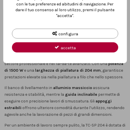
con le tue preferenze ed abitudini di navigazione. Per
dare il tuo consenso al loro utilizzo, premi il pulsante
"accetta".
DESCRIZIONE
configura
accetta
La
pialla filo e spessore Einhell TC-SP 204
è una macchina
robusta e affidabile, pensata per lavorazioni di precisione nel
settore professionale e nel fai-da-te avanzato. Con una
potenza
di 1500 W
e una
larghezza di piallatura di 204 mm
, garantisce
prestazioni elevate sia nella piallatura a filo che nello spessore.
Il banco di livellamento in
alluminio massiccio
assicura
resistenza e stabilità, mentre la
guida inclinabile
permette di
eseguire con precisione lavori di smussatura. Gli
appoggi
estraibili
offrono ulteriore comodità durante l’utilizzo, rendendo
agevole anche la lavorazione di pezzi di grandi dimensioni.
Per un ambiente di lavoro sempre pulito, la TC-SP 204 è dotata di