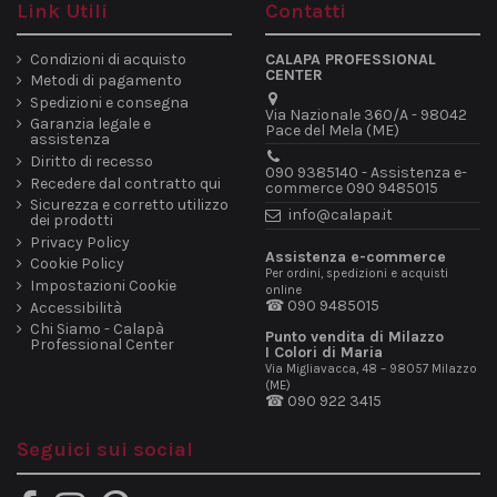
Link Utili
Contatti
Condizioni di acquisto
CALAPA PROFESSIONAL
CENTER
Metodi di pagamento
Spedizioni e consegna
Via Nazionale 360/A - 98042
Garanzia legale e
Pace del Mela (ME)
assistenza
Diritto di recesso
090 9385140 - Assistenza e-
Recedere dal contratto qui
commerce 090 9485015
Sicurezza e corretto utilizzo
info@calapa.it
dei prodotti
Privacy Policy
Assistenza e-commerce
Cookie Policy
Per ordini, spedizioni e acquisti
Impostazioni Cookie
online
☎ 090 9485015
Accessibilità
Chi Siamo - Calapà
Punto vendita di Milazzo
Professional Center
I Colori di Maria
Via Migliavacca, 48 – 98057 Milazzo
(ME)
☎ 090 922 3415
Seguici sui social