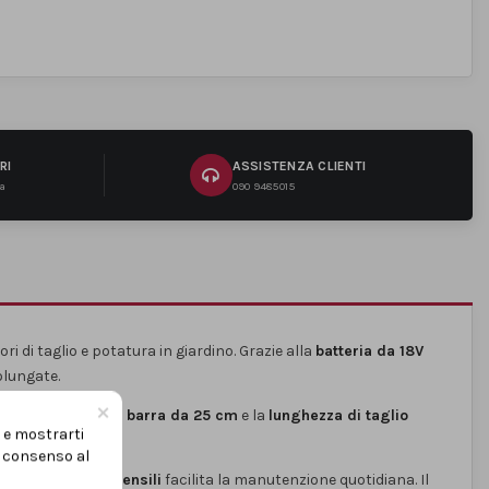
RI
ASSISTENZA CLIENTI
na
090 9485015
vori di taglio e potatura in giardino. Grazie alla
batteria da 18V
olungate.
×
mestici
, mentre la
barra da 25 cm
e la
lunghezza di taglio
i e mostrarti
uo consenso al
namento senza utensili
facilita la manutenzione quotidiana. Il