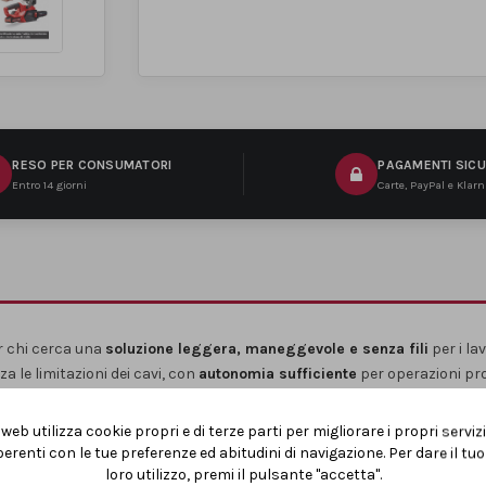
RESO PER CONSUMATORI
PAGAMENTI SICU
Entro 14 giorni
Carte, PayPal e Klar
er chi cerca una
soluzione leggera, maneggevole e senza fili
per i la
a le limitazioni dei cavi, con
autonomia sufficiente
per operazioni pr
 perfetta per
utenti hobbisti, amanti del fai da te e piccoli lavori do
web utilizza cookie propri e di terze parti per migliorare i propri serviz
su rami e tronchi di dimensioni medie
.
erenti con le tue preferenze ed abitudini di navigazione. Per dare il t
loro utilizzo, premi il pulsante "accetta".
 garantendo
scorrevolezza e lunga durata
nel tempo, mentre il
tensio