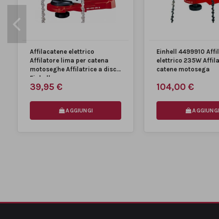
Passo della catena
9.535 mm
Spessore della catena
1.1 mm
Affilacatene elettrico
Einhell 4499910 Affi
Affilatore lima per catena
elettrico 235W Affila
MARCA
motoseghe Affilatrice a disco
catene motosega
Einhell
39,95 €
104,00 €
AGGIUNGI
AGGIUNG