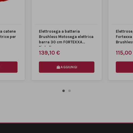
la catene
Elettrosega a batteria
Elettrose
trice per
Brushless Motosega elettrica
Fortexxa
barra 30 cm FORTEXXA
Brushles
Einhell
cm
139,10 €
115,00
I
AGGIUNGI