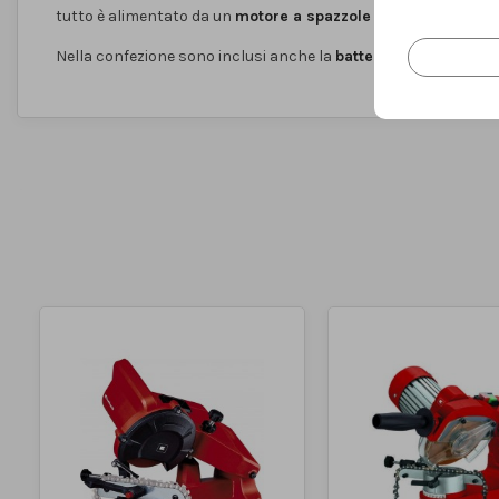
tutto è alimentato da un
motore a spazzole robusto
che assi
Nella confezione sono inclusi anche la
batteria e il caricabat
Tipo
elettrosega
Fonte di alimentazione
batteria
Lunghezza della lama
25 cm
Numero di batterie incluse
1 pcs
nella consegna
Tensione del motore
18 V
Lunghezza di taglio
23 cm
Massimo. velocità della
4.5 m/s
catena