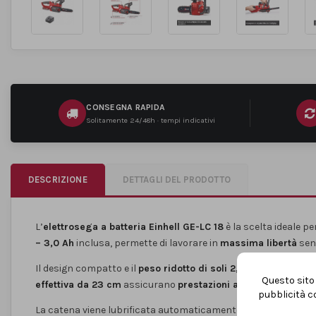
CONSEGNA RAPIDA
Solitamente 24/48h · tempi indicativi
DESCRIZIONE
DETTAGLI DEL PRODOTTO
L’
elettrosega a batteria Einhell GE-LC 18
è la scelta ideale p
– 3,0 Ah
inclusa, permette di lavorare in
massima libertà
senz
Il design compatto e il
peso ridotto di soli 2,97 kg
la rendono
Questo sito 
effettiva da 23 cm
assicurano
prestazioni affidabili anche 
pubblicità co
La catena viene lubrificata automaticamente durante l’uso,