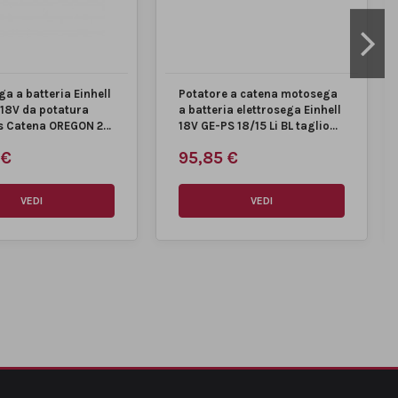
ga a batteria Einhell
Potatore a catena motosega
 18V da potatura
a batteria elettrosega Einhell
s Catena OREGON 20
18V GE-PS 18/15 Li BL taglio...
 €
95,85 €
VEDI
VEDI